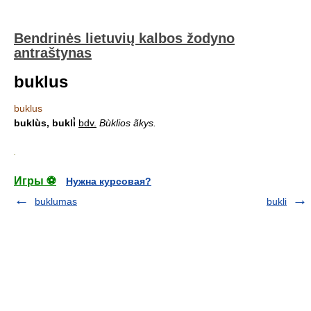
Bendrinės lietuvių kalbos žodyno
antraštynas
buklus
buklus
buklùs, bukli̇̀
bdv.
Bùklios ãkys.
.
Игры ⚽
Нужна курсовая?
buklumas
bukli