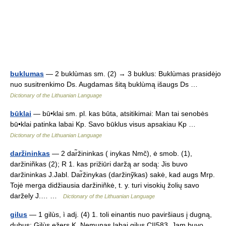
buklumas
— 2 buklùmas sm. (2) → 3 buklus: Buklùmas prasidėjo
nuo susitrenkimo Ds. Augdamas šitą buklùmą išaugs Ds …
Dictionary of the Lithuanian Language
būklai
— bū•klai sm. pl. kas būta, atsitikimai: Man tai senobės
bū•klai patinka labai Kp. Savo būklus visus apsakiau Kp …
Dictionary of the Lithuanian Language
daržininkas
— 2 dar̃žininkas ( inykas Nmč), ė smob. (1),
daržiniñkas (2); R 1. kas prižiūri daržą ar sodą: Jis buvo
daržininkas J.Jabl. Dar̃žinykas (daržinỹkas) sakė, kad augs Mrp.
Tojė merga didžiausia daržiniñkė, t. y. turi visokių žolių savo
daržely J.… …
Dictionary of the Lithuanian Language
gilus
— 1 gilùs, ì adj. (4) 1. toli einantis nuo paviršiaus į dugną,
dubus: Gilùs ežers K. Nemunas labai gilus CII583. Jam buvo