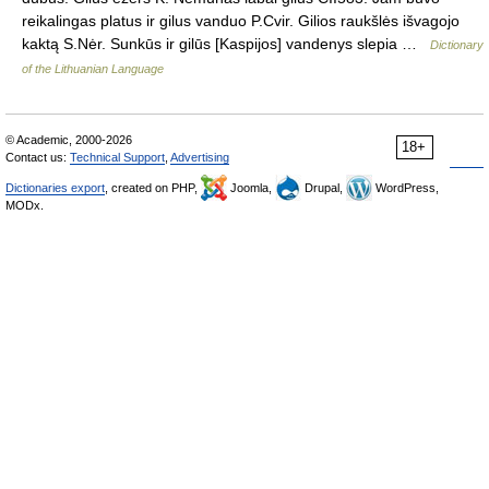
reikalingas platus ir gilus vanduo P.Cvir. Gilios raukšlės išvagojo
kaktą S.Nėr. Sunkūs ir gilūs [Kaspijos] vandenys slepia …
Dictionary
of the Lithuanian Language
© Academic, 2000-2026
18+
Contact us:
Technical Support
,
Advertising
Dictionaries export
, created on PHP,
Joomla,
Drupal,
WordPress,
MODx.