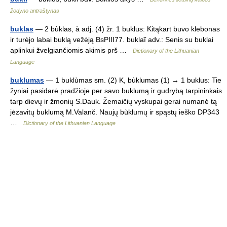
žodyno antraštynas
buklas
— 2 bùklas, à adj. (4) žr. 1 buklus: Kitąkart buvo klebonas
ir turėjo labai buklą vežėją BsPIII77. buklaĩ adv.: Senis su buklai
aplinkui žvelgiančiomis akimis prš …
Dictionary of the Lithuanian
Language
buklumas
— 1 buklùmas sm. (2) K, bùklumas (1) → 1 buklus: Tie
žyniai pasidarė pradžioje per savo buklumą ir gudrybą tarpininkais
tarp dievų ir žmonių S.Dauk. Žemaičių vyskupai gerai numanė tą
jėzavitų buklumą M.Valanč. Naujų bùklumų ir spąstų ieško DP343
…
Dictionary of the Lithuanian Language