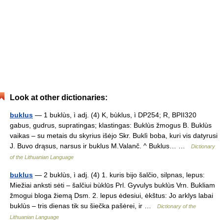
Look at other dictionaries:
buklus
— 1 buklùs, ì adj. (4) K, bùklus, ì DP254; R, BPII320
gabus, gudrus, supratingas; klastingas: Buklùs žmogus B. Buklùs
vaikas – su metais du skyrius išėjo Skr. Buklì boba, kuri vis datyrusi
J. Buvo drąsus, narsus ir buklus M.Valanč. ^ Buklus… …
Dictionary
of the Lithuanian Language
buklus
— 2 buklùs, ì adj. (4) 1. kuris bijo šalčio, silpnas, lepus:
Miežiai anksti sėti – šalčiui bùklūs Prl. Gyvulys buklùs Vrn. Bukliam
žmogui bloga žiemą Dsm. 2. lepus ėdesiui, ėkštus: Jo arklys labai
buklùs – tris dienas tik su šiečka pašėrei, ir …
Dictionary of the
Lithuanian Language