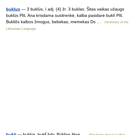
buklus
— 3 buklùs, ì adj. (4) žr. 3 buklas: Šitas vaikas užaugs
buklùs Plš. Ana krisdama susitrenkė, kalba pasidarė buklì Plš.
Bukliõs kalbos žmogus, bebekas, memekas Ds …
Dictionary of the
Lithuanian Language
bukli
— buklùs, bukli̇̀ bdv. Bùklios ãkys …
Bendrinės lietuvių kalbos